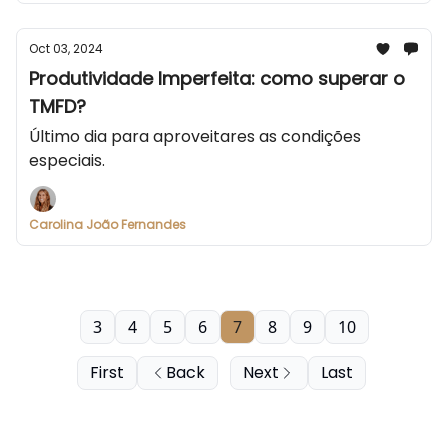
Oct 03, 2024
Produtividade Imperfeita: como superar o
TMFD?
Último dia para aproveitares as condições
especiais.
Carolina João Fernandes
3
4
5
6
7
8
9
10
First
Back
Next
Last