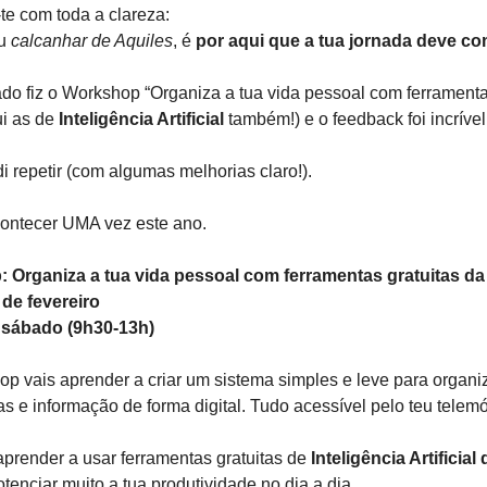
-te com toda a clareza:
eu
calcanhar de Aquiles
, é
por aqui que a tua jornada deve c
o fiz o Workshop “Organiza a tua vida pessoal com ferramenta
ui as de
Inteligência Artificial
também!) e o feedback foi incrível
di repetir (com algumas melhorias claro!).
contecer UMA vez este ano.
 Organiza a tua vida pessoal com ferramentas gratuitas d
 de fevereiro
sábado (9h30-13h)
p vais aprender a criar um sistema simples e leve para organi
as e informação de forma digital. Tudo acessível pelo teu tele
aprender a usar ferramentas gratuitas de
Inteligência Artificia
enciar muito a tua produtividade no dia a dia.