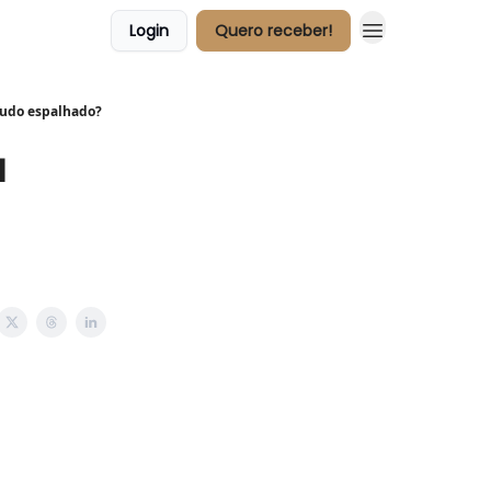
Login
Quero receber!
 tudo espalhado?
́