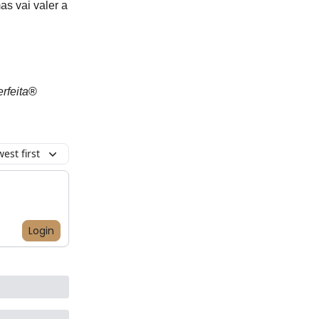
as vai valer a
rfeita
®
est first
Login