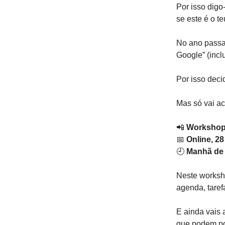
Por isso digo
se este é o t
No ano passad
Google” (incl
Por isso deci
Mas só vai a
📲
Workshop:
📅
Online, 28
🕘
Manhã de 
Neste worksho
agenda, taref
E ainda vais 
que podem pot