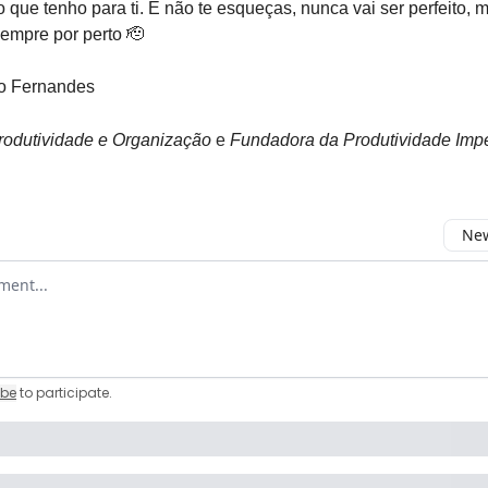
o que tenho para ti. E não te esqueças, nunca vai ser perfeito, m
empre por perto 🫡
o Fernandes
rodutividade e Organização
e
Fundadora da Produtividade Impe
New
omment
ibe
to participate
.