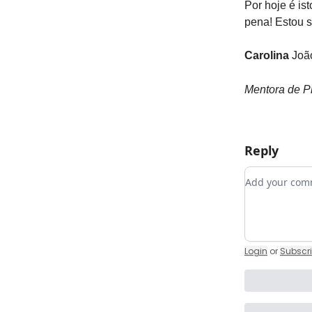
Por hoje é ist
pena! Estou s
Carolina
Joã
Mentora de P
Reply
Add your c
Login
or
Subscr