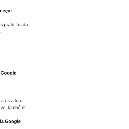
omeçar
.
s gratuitas da
.
a Google
zares a tua
móvel também!
l da Google