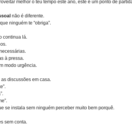
oveitar melhor o teu tempo este ano, este é um ponto de partida
ssoal
não é diferente.
 que ninguém te “obriga”.
 continua lá.
os.
ecessárias.
as à pressa.
em modo urgência.
 as discussões em casa.
e”.
”.
me”.
ue se instala sem ninguém perceber muito bem porquê.
zes sem conta.