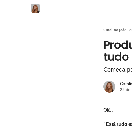
Carolina João F
Produ
tudo
Começa po
Carol
22 de 
Olá ,
“Está tudo 