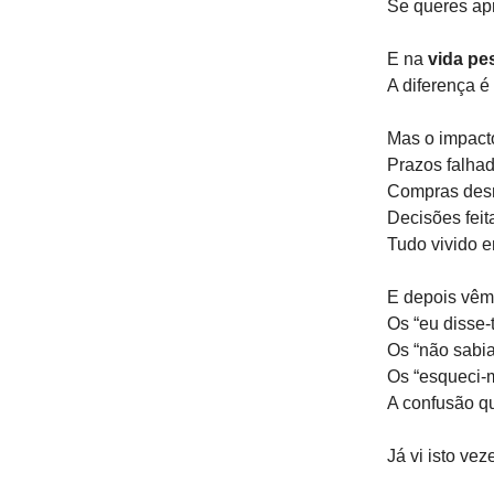
Se queres apr
E na
vida pe
A diferença é
Mas o impacto
Prazos falhad
Compras desn
Decisões feit
Tudo vivido 
E depois vêm
Os “eu disse-t
Os “não sabia
Os “esqueci-
A confusão q
Já vi isto ve