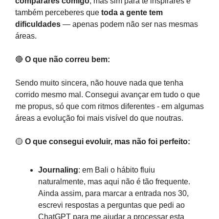
comparares comigo
, mas sim para te inspirares e
também perceberes que
toda a gente tem
dificuldades
— apenas podem não ser nas mesmas
áreas.
🔴
O que não correu bem:
Sendo muito sincera, não houve nada que tenha
corrido mesmo mal. Consegui avançar em tudo o que
me propus, só que com ritmos diferentes - em algumas
áreas a evolução foi mais visível do que noutras.
🟡
O que consegui evoluir, mas não foi perfeito:
Journaling
: em Bali o hábito fluiu
naturalmente, mas aqui não é tão frequente.
Ainda assim, para marcar a entrada nos 30,
escrevi respostas a perguntas que pedi ao
ChatGPT para me ajudar a processar esta